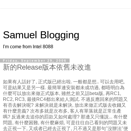
Samuel Blogging
I'm come from Intel 8088
Friday, September 29, 2006
新的Release版本依舊未改進
如果有人話好了, 正式版已經出啦. 一般都是想.. 可以去用吧,
可是結果又是另一樣. 最簡單連安裝都未成功過, 都唔明白為
什麼可以放出來做正式版本, 雖然之前又話beta版, 再RC1,
RC2, RC3, 最後RC4都出來給人測試. 不過反應回來的問題又
有否去解決呢? 未解決就是未解決, 放出來做正式版去收錢又
有什麼意義? 次布多就是次布多, 客人有單落就是正常生產
嗎? 反過來去追你的罰款又如何處理? 那邊又只懂說... 有什麼
問題, 有什麼困難, 有什麼麻煩, 可是往往自己看到的問題又未
去正視一下, 又或者已經去正視了, 只不過又是那句"沒辦法"便