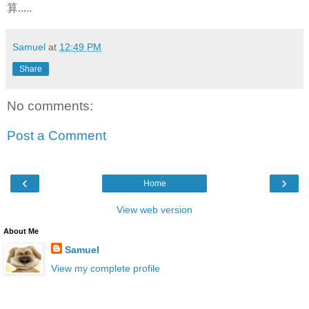
算.....
Samuel
at
12:49 PM
Share
No comments:
Post a Comment
‹
›
Home
View web version
About Me
Samuel
View my complete profile