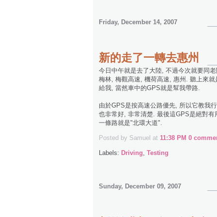
Friday, December 14, 2007
新的走了一轉去惠州
今日中午就是去了大陸, 不過今次就要同老闆一
梅林, 梅觀高速, 機荷高速, 惠州. 聽上
給我, 當然車中的GPS就是幫我帶路.
由於GPS是按高速公路優先, 所以它教我行
也非常好, 非常清楚. 最後這GPS是絕對有
一條路就是"北環大道".
Posted by Samuel
at
11:38 PM
0 commen
Labels:
Driving
,
Testing
Sunday, December 09, 2007