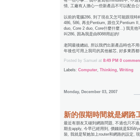
有一些小事... 我不會寫在minutes中
情, 工廠有人擔心一些新產品不可以配合公
以前的電腦286, 到了現在又怎可能跟現時科技
486, 586, 再去Pentium, 跟住又Pentium
duo, Core 2 duo, Core什麼什麼.
叫286, 因為我是由8088用起的!
老闆最後總結, 所以我們出新產品時也不用
年後也可用上我司的其他被芯, 好多東西都
Posted by Samuel
at
8:49 PM
0 comment
Labels:
Computer
,
Thinking
,
Writing
Monday, December 03, 2007
新的假期時間就是網路
最近有朋友又碰到網路問題, 不過也只不過是簡單的
期去apply, 今早已經用到, 價錢就是$358/year
裝, 我就是幫她加上router和網路的設定, 