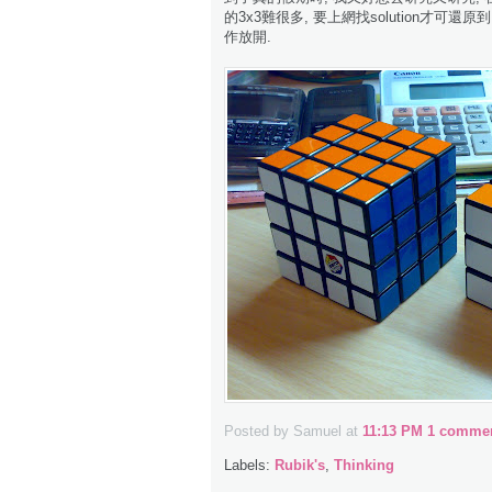
的3x3難很多, 要上網找solution才可還原
作放開.
Posted by Samuel
at
11:13 PM
1 commen
Labels:
Rubik's
,
Thinking