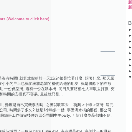
ts (Welcome to click here)
B
沒有時間! 就算放假的前一天12/24都是忙著什麼, 煩著什麼. 那天原
 在小小的早上也就忙著將老闆的禮物給他的朋友, 就是將餘下的在放
興, 一份係荃灣, 還有一份在洪水橋. 同日又要將部七人車取去打臘, 突
時間的安排真不容易, 最後就只是...
, 難度是自己買機票去嗎. 之後就取車去... 葵興->中環->荃灣, 送完
司, 時間多了多久? 就是1小時多一點. 事因洪水橋的那份, 那公司
 將部份工作做完後便趕回公司開中午party, 可惜什麼獎品都抽不到,
城買了一個Rubik's Cube 4x4, 沒有錯是4x4, 這個比一般見到