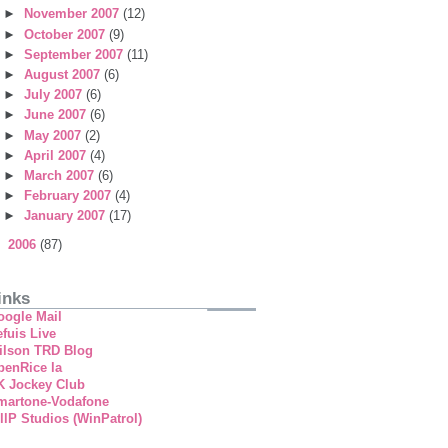
►
November 2007
(12)
►
October 2007
(9)
►
September 2007
(11)
►
August 2007
(6)
►
July 2007
(6)
►
June 2007
(6)
►
May 2007
(2)
►
April 2007
(4)
►
March 2007
(6)
►
February 2007
(4)
►
January 2007
(17)
►
2006
(87)
inks
oogle Mail
fuis Live
ilson TRD Blog
penRice la
K Jockey Club
martone-Vodafone
llP Studios (WinPatrol)