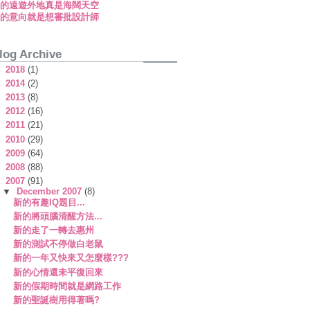
新的遠遊外地真是海闊天空
新的意向就是想審批設計師
log Archive
►
2018
(1)
►
2014
(2)
►
2013
(8)
►
2012
(16)
►
2011
(21)
►
2010
(29)
►
2009
(64)
►
2008
(88)
▼
2007
(91)
▼
December 2007
(8)
新的有趣IQ題目...
新的將頭腦清醒方法...
新的走了一轉去惠州
新的測試不停做白老鼠
新的一年又快來又怎麼樣???
新的心情還未平復回來
新的假期時間就是網路工作
新的聖誕樹用得著嗎?