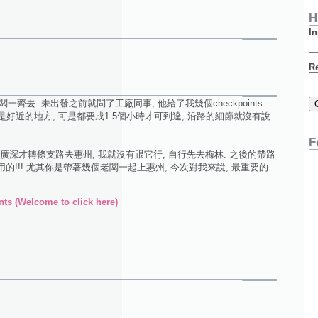
H
In
R
齊去. 未出發之前就問了工廠同事, 他給了我幾個checkpoints:
來就是好近的地方, 可是都要成1.5個小時才可到達, 沿路的細節就沒有說
F
廣深才轉條支路去惠州, 我就沒有跟它行, 自行先去梅林. 之後的帶路
用的!!! 尤其你是帶著幾個老闆一起上惠州, 今次對我來說, 最重要的
ts (Welcome to click here)