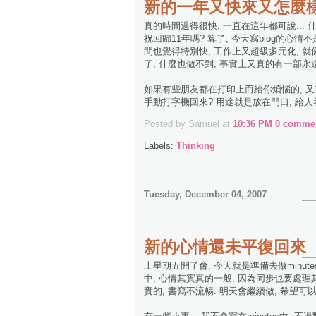
新的一年又快來又怎麼樣
真的時間過得很快, 一直在這年都可說...
祝回歸11年嗎? 算了, 今天寫blog的心
間也覺得特別快, 工作上又超級多元化, 就像一部
了, 什麼也做不到, 事實上又真的有一部
如果有些朋友都在打印上而給你煩惱的, 又有沒
手動打字機回來? 用途就是放在門口, 給人
Posted by Samuel
at
10:36 PM
0 commen
Labels:
Thinking
Tuesday, December 04, 2007
新的心情還未平復回來
上星期五開了會, 今天就是準備去做minut
中, 心情其實真的一般, 因為同步也要處
實的, 書寫不流暢. 明天會繼續做, 希望可以