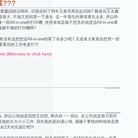
???
 什麼慶回歸10周年, 但當你到了明年又會否再想起回歸? 難度你又去慶
情不是很大, 不過又想回望一下過去. 這一年發生的事情實在太多, 所以時
All-in-one的打印機. 使用者就是最不想見的就是這All-in-one壞
永遠都不壞的打印機嗎?
有去想想這All-in-one的幫了你多少呢? 又或者大家真的想買一部
看看你的工作有多忙!!!
ts (Welcome to click here)
es, 所以心情就是回想又回想, 將內容一一寫出. 在公司就是努力寫作
理其他的大大小小工作. 寫作真的是好講心情, 滿腦子事情的時候就是實
在2天內完成它吧!!!