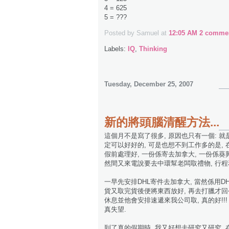
4 = 625
5 = ???
Posted by Samuel
at
12:05 AM
2 commen
Labels:
IQ
,
Thinking
Tuesday, December 25, 2007
新的將頭腦清醒方法...
這個月不是寫了很多, 原因也只有一個: 就是
定可以好好的, 可是也想不到工作多的是,
假前處理好, 一份係寄去加拿大, 一份係葵
然間又來電說要去中環幫老闆取禮物, 行程和
一早先安排DHL寄件去加拿大, 當然係用DHL
貨又取完貨後便將東西放好, 再去打臘才回公
休息並他會安排速遞來我公司取, 真的好!!!
真失望.
到了真的假期時, 我又好想去研究又研究, 在反斗