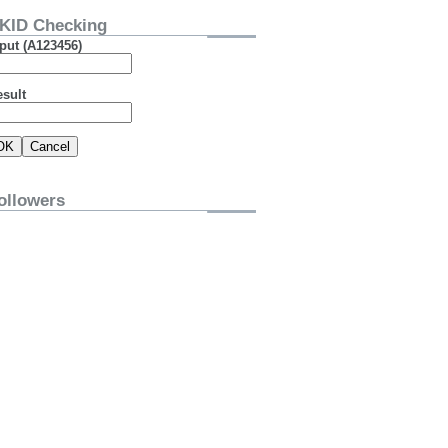
KID Checking
put (A123456)
esult
ollowers