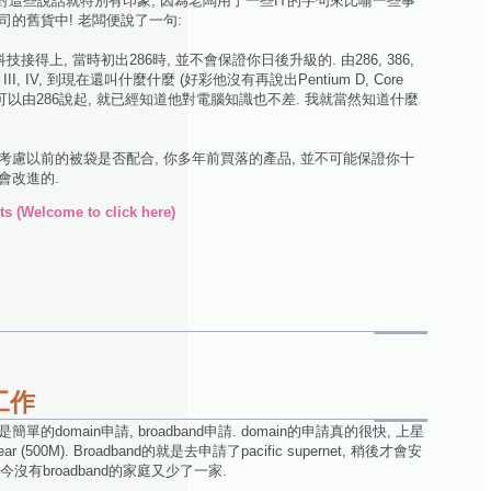
, 不過對這些說話就特別有印象, 因為老闆用了一些IT的字句來比喻一些事
司的舊貨中! 老闆便說了一句:
接得上, 當時初出286時, 並不會保證你日後升級的. 由286, 386,
 II, III, IV, 到現在還叫什麼什麼 (好彩他沒有再說出Pentium D, Core
..) 我見他可以由286說起, 就已經知道他對電腦知識也不差. 我就當然知道什麼
考慮以前的被袋是否配合, 你多年前買落的產品, 並不可能保證你十
會改進的.
s (Welcome to click here)
工作
domain申請, broadband申請. domain的申請真的很快, 上星
 (500M). Broadband的就是去申請了pacific supernet, 稍後才會安
現今沒有broadband的家庭又少了一家.