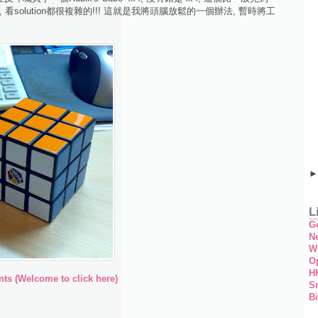
到, 看solution都很複雜的!!! 這就是我將頭腦放鬆的一個辦法, 暫時將工
L
G
Ne
W
O
H
ts (Welcome to click here)
S
Bi