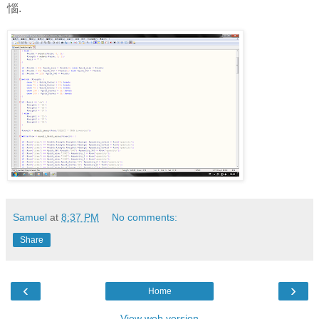
惱.
Samuel
at
8:37 PM
No comments:
Share
‹
›
Home
View web version