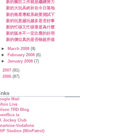
新的瘋狂工作就是繼續努力
新的大玩具終於在今日落地
新的衛星導航系統要測試下
新的玩意越玩越多是否好事
新的忙碌又忙碌著是為什麼
新的版本不一定比舊的好用
新的價位真的是否物超所值
►
March 2008
(9)
►
February 2008
(6)
►
January 2008
(7)
►
2007
(91)
►
2006
(87)
inks
oogle Mail
fuis Live
ilson TRD Blog
penRice la
K Jockey Club
martone-Vodafone
llP Studios (WinPatrol)