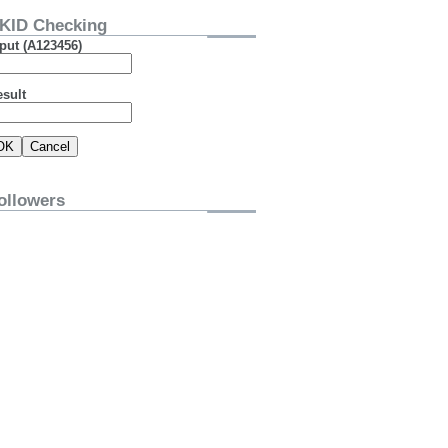
KID Checking
put (A123456)
esult
ollowers