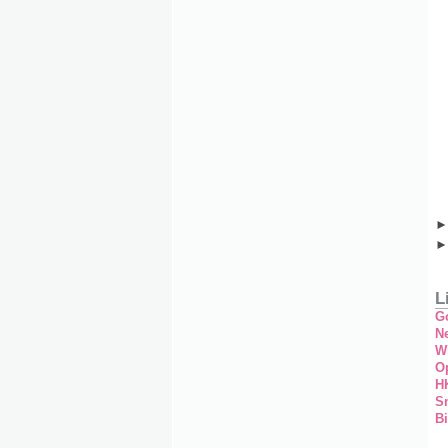
L
G
Ne
W
O
H
S
Bi