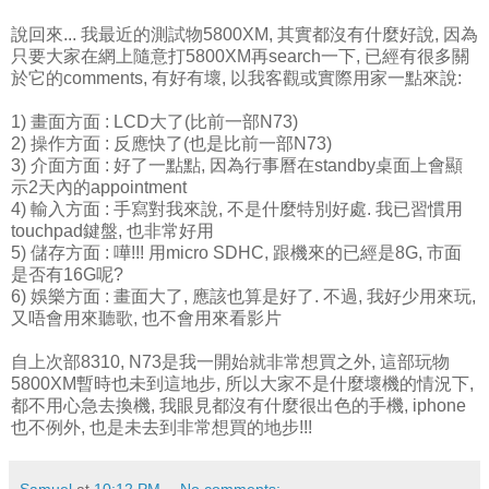
說回來... 我最近的測試物5800XM, 其實都沒有什麼好說, 因為
只要大家在網上隨意打5800XM再search一下, 已經有很多關
於它的comments, 有好有壞, 以我客觀或實際用家一點來說:
1) 畫面方面 : LCD大了(比前一部N73)
2) 操作方面 : 反應快了(也是比前一部N73)
3) 介面方面 : 好了一點點, 因為行事曆在standby桌面上會顯
示2天內的appointment
4) 輸入方面 : 手寫對我來說, 不是什麼特別好處. 我已習慣用
touchpad鍵盤, 也非常好用
5) 儲存方面 : 嘩!!! 用micro SDHC, 跟機來的已經是8G, 市面
是否有16G呢?
6) 娛樂方面 : 畫面大了, 應該也算是好了. 不過, 我好少用來玩,
又唔會用來聽歌, 也不會用來看影片
自上次部8310, N73是我一開始就非常想買之外, 這部玩物
5800XM暫時也未到這地步, 所以大家不是什麼壞機的情況下,
都不用心急去換機, 我眼見都沒有什麼很出色的手機, iphone
也不例外, 也是未去到非常想買的地步!!!
Samuel
at
10:12 PM
No comments: