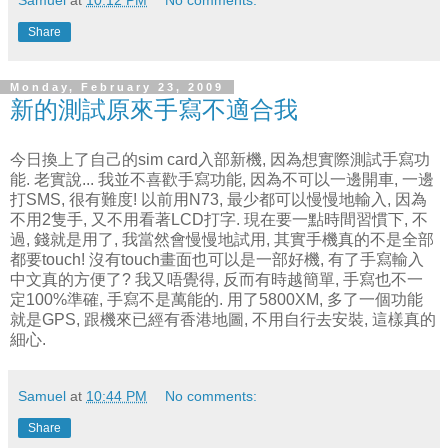
Share
Monday, February 23, 2009
新的測試原來手寫不適合我
今日換上了自己的sim card入部新機, 因為想實際測試手寫功
能. 老實說... 我並不喜歡手寫功能, 因為不可以一邊開車, 一邊
打SMS, 很有難度! 以前用N73, 最少都可以慢慢地輸入, 因為
不用2隻手, 又不用看著LCD打字. 現在要一點時間習慣下, 不
過, 錢就是用了, 我當然會慢慢地試用, 其實手機真的不是全部
都要touch! 沒有touch畫面也可以是一部好機, 有了手寫輸入
中文真的方便了? 我又唔覺得, 反而有時越簡單, 手寫也不一
定100%準確, 手寫不是萬能的. 用了5800XM, 多了一個功能
就是GPS, 跟機來已經有香港地圖, 不用自行去安裝, 這樣真的
細心.
Samuel
at
10:44 PM
No comments:
Share