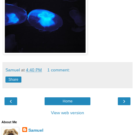
Samuel
at
4:40 PM
1 comment:
Share
‹
›
Home
View web version
About Me
Samuel