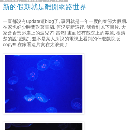
Monday, February 02, 2009
新的假期就是離開網路世界
一直都沒有update這blog了, 事因就是一年一度的春節大假期.
在家也好少時間對著電腦, 何況更新這裡. 我看到以下圖片, 大
家會否想起崖上的波兒?? 當然! 畫面沒有戲院上的美麗, 很清
楚的說"戲院", 並不是某人所說的電視上看到的什麼戲院版
copy!!! 在家看這片實在太浪費了.