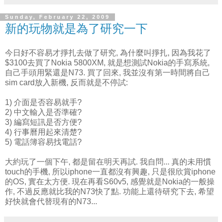
Sunday, February 22, 2009
新的玩物就是為了研究一下
今日好不容易才掙扎去做了研究, 為什麼叫掙扎, 因為我花了
$3100去買了Nokia 5800XM, 就是想測試Nokia的手寫系統,
自己手頭用緊還是N73. 買了回來, 我並沒有第一時間將自己
sim card放入新機, 反而就是不停試:
1) 介面是否容易就手?
2) 中文輸入是否準確?
3) 編寫短訊是否方便?
4) 行事曆用起來清楚?
5) 電話簿容易找電話?
大約玩了一個下午, 都是留在明天再試. 我自問... 真的未用慣
touch的手機, 所以iphone一直都沒有興趣, 只是很欣賞iphone
的OS, 實在太方便. 現在再看S60v5, 感覺就是Nokia的一般操
作, 不過反應就比我的N73快了點. 功能上還待研究下去, 希望
好快就會代替現有的N73...