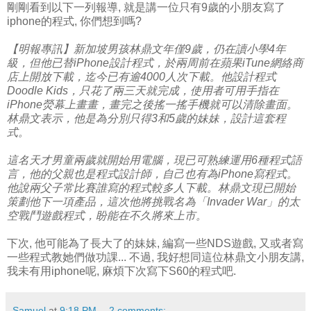
剛剛看到以下一列報導, 就是講一位只有9歲的小朋友寫了
iphone的程式, 你們想到嗎?
【明報專訊】新加坡男孩林鼎文年僅9歲，仍在讀小學4年
級，但他已替iPhone設計程式，於兩周前在蘋果iTune網絡商
店上開放下載，迄今已有逾4000人次下載。他設計程式
Doodle Kids，只花了兩三天就完成，使用者可用手指在
iPhone熒幕上畫畫，畫完之後搖一搖手機就可以清除畫面。
林鼎文表示，他是為分別只得3和5歲的妹妹，設計這套程
式。
這名天才男童兩歲就開始用電腦，現已可熟練運用6種程式語
言，他的父親也是程式設計師，自己也有為iPhone寫程式。
他說兩父子常比賽誰寫的程式較多人下載。林鼎文現已開始
策劃他下一項產品，這次他將挑戰名為「Invader War」的太
空戰鬥遊戲程式，盼能在不久將來上市。
下次, 他可能為了長大了的妹妹, 編寫一些NDS遊戲, 又或者寫
一些程式教她們做功課... 不過, 我好想同這位林鼎文小朋友講,
我未有用iphone呢, 麻煩下次寫下S60的程式吧.
Samuel
at
9:18 PM
2 comments: