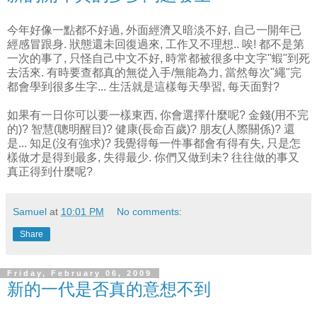
今年好像一點都不好過, 外面經濟又暗淡不好, 自己一開年已
經感冒跟身. 狀態還未回復過來, 工作又不理想.. 唉! 都不是第
一次的事了, 只怪自己中文不好, 時常都被很多中文字"蝦"到死
去活來. 有時要查都真的無從入手/無能為力, 當然每次"繩"完
都會學到很多生字... 生活就是這樣每天學習, 每天面對?
如果有一日你可以要一樣東西, 你會選擇什麼呢? 金錢(用不完
的)? 智慧(聰明醒目)? 健康(長命百歲)? 朋友(人際關係)? 還
是... 知足(沒有強求)? 我覺得每一件事都會有得有失, 只是怎
樣做才是得到最多, 失得最少. 你們又做到未? 往往做的事又
真正得到什麼呢?
Samuel
at
10:01 PM
No comments:
Share
Friday, February 06, 2009
新的一代是否真的意想不到