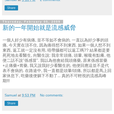
Share
Thursday, February 05, 2009
新的一年開始就是流感威脅
一個人好少有病痛, 並不等如不會病的. 一直以為好少事的頭
痛, 今天實在頂不住, 因為痛得想不到東西. 如果一個人想不到
東西, 返工就一定沒有用, 唔帶腦都可以返工嗎?? 結果都是要
死死地去看醫生, 向醫生說: 我非常頭痛, 頭暈, 喉嚨有點癢, 他
便二話不說"係感冒". 我以為他會給我頭痛藥, 原來係感冒藥
+止痛藥+胃藥, 我又說我好少看醫生的, 他便回應這並不是代
表不會病的. 在路途中, 我一直都是頭暈/頭痛, 所以都是馬上回
家休息下, 吃藥後便躺下不動了... 真的不可輕視的流感高峰
期!!!
Samuel
at
9:53 PM
No comments:
Share