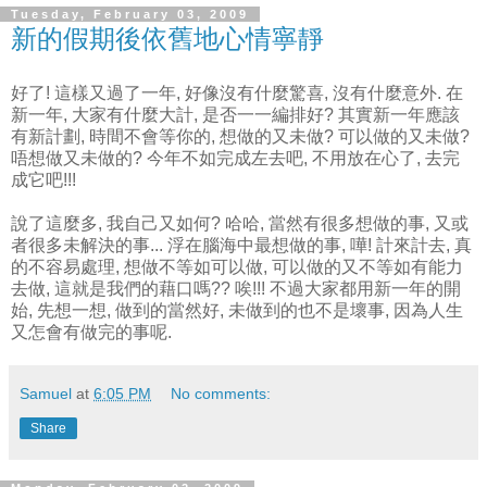
Tuesday, February 03, 2009
新的假期後依舊地心情寧靜
好了! 這樣又過了一年, 好像沒有什麼驚喜, 沒有什麼意外. 在
新一年, 大家有什麼大計, 是否一一編排好? 其實新一年應該
有新計劃, 時間不會等你的, 想做的又未做? 可以做的又未做?
唔想做又未做的? 今年不如完成左去吧, 不用放在心了, 去完
成它吧!!!
說了這麼多, 我自己又如何? 哈哈, 當然有很多想做的事, 又或
者很多未解決的事... 浮在腦海中最想做的事, 嘩! 計來計去, 真
的不容易處理, 想做不等如可以做, 可以做的又不等如有能力
去做, 這就是我們的藉口嗎?? 唉!!! 不過大家都用新一年的開
始, 先想一想, 做到的當然好, 未做到的也不是壞事, 因為人生
又怎會有做完的事呢.
Samuel
at
6:05 PM
No comments:
Share