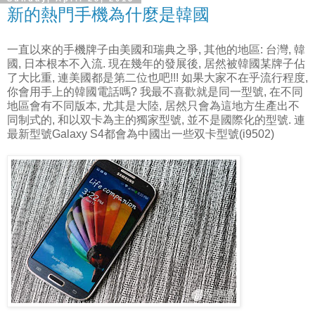
新的熱門手機為什麼是韓國
一直以來的手機牌子由美國和瑞典之爭, 其他的地區: 台灣, 韓
國, 日本根本不入流. 現在幾年的發展後, 居然被韓國某牌子佔
了大比重, 連美國都是第二位也吧!!! 如果大家不在乎流行程度,
你會用手上的韓國電話嗎? 我最不喜歡就是同一型號, 在不同
地區會有不同版本, 尤其是大陸, 居然只會為這地方生產出不
同制式的, 和以双卡為主的獨家型號, 並不是國際化的型號. 連
最新型號Galaxy S4都會為中國出一些双卡型號(i9502)