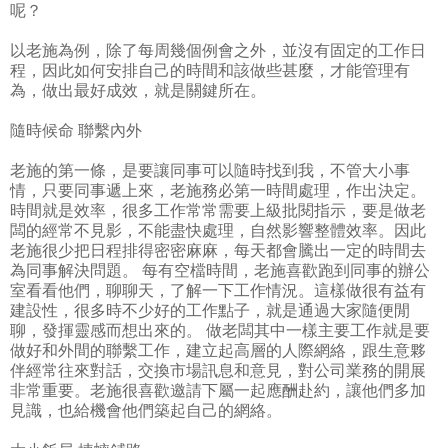
呢？
以老施為例，除了每周幾個例會之外，並沒有固定的工作日
程，因此如何安排自己的時間和該做些甚麼，才能管理有
為，做出最好成效，就是關鍵所在。
隨時候命 聯繫內外
老施的第一條，是要讓同事可以隨時找到我，不管大小事
情，只要同事遞上來，老施務必第一時間處理，作出決定。
時間就是效率，很多工作常常需要上級批閱指示，要是做老
闆的經常不見影，不能盡快處理，自然影響整體效率。因此
老施很少把日程排得密密麻麻，每天都會騰出一定的時間去
為同事解決問題。 每有空檔時間，老施喜歡跑到同事的辦公
室看看他們，聊聊天，了解一下工作情況。這樣做很有益有
建設性，很多時不少好的工作點子，就是通過大家隨便閒
聊，發揮靈感而想出來的。 做老闆其中一樣主要工作就是要
做好和外間的聯繫工作，建立起高層的人際網絡，跟生意夥
伴經常往來對話，交換市場訊息和意見，對公司業務的開展
非常重要。老施很喜歡邀請下屬一起應酬赴約，讓他們多加
見識，也給機會他們築起自己的網絡。