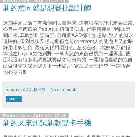
Wednesday, July 31, 2013
新的意向就是想審批設計師
近期手頭上除了有幾個網頁跟進緊, 還有很多設計未定案出來.
心目中很簡單的iPad App, 版面又唔多, 都要個幾星期都未定
到出來, 真吹漲!!! 話時話, 公司個AAD都唔知想點, 別人的就永
遠唔好, 但到最後又係走返佢之前comment人的問題!!! 又說唔
好用咁多紅色, 最後又係用晒紅色, 左改右改... 我好多野都係
等批左Layout先做到野, 十萬火急的東西已攪到一遲再遲, 後
面我還有很多測試要試要做才可出街的, 一開始唔喜歡的就自
己做晒交功課比我去下一步驟, 而家就是天馬行空, 一定唔合
他心意啦!!!
Samuel
at
10:33 PM
No comments:
Share
Wednesday, July 10, 2013
新的又來測試新款雙卡手機