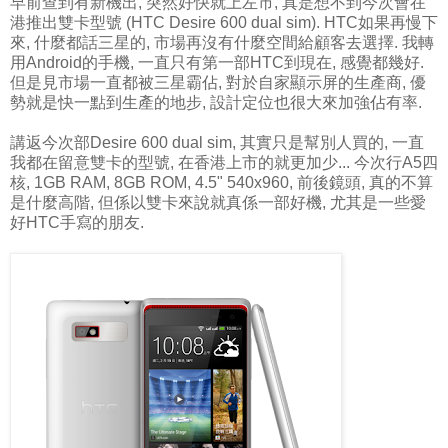
早前查到有新機出, 突然好快就上左市, 真是想不到今次會在
港推出雙卡型號 (HTC Desire 600 dual sim). HTC如果再慢下
來, 什麼都話三星的, 市場再沒有什麼空間給顧客去選擇. 我轉
用Android的手機, 一直只有第一部HTC到現在, 感覺都幾好.
但是見市場一直都被三星霸佔, 對於自家顯示屏的生產商, 優
勢就是快一點到生產的地步, 設計定位也很大來加強佔有率.
講返今次部Desire 600 dual sim, 其實只是幫別人買的, 一直
我都在留意雙卡的型號, 在香港上市的就更加少... 今次行A5四
核, 1GB RAM, 8GB ROM, 4.5" 540x960, 前後鏡頭, 真的不算
是什麼高階, 但係以雙卡來說就真係一部好機, 尤其是一些愛
好HTC手寫的朋友.