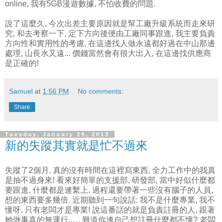
online, 我有5GB漫遊數據, 不怕收費的問題.
說了這麼久, 今次出差主要原因就是幫工廠升級系統而走來研
究, 和去考察一下, 定下方向後便由工廠同事跟進, 我主要負責
方向性和實用性的考慮, 在這邊找人做永遠都好過在中山那邊
處理, 山長水又遠... 價錢當然會有很大出入, 在這邊找供應商
是正確的!
Samuel
at
1:56 PM
No comments:
Share
Tuesday, January 29, 2013
新的失蹤其實就是忙不過來
失蹤了2個月, 真的沒有時間在這裡寫東西, 全力工作中的我真
是抽不過身來! 看來好簡單的支援部, 研發部, 當中好似什麼都
要跟進, 什麼都是連繫上. 過程還要帶著一些沒有腦子的人員,
想的東西要多幾倍. 近期聽到一句說話: 我不是什麼專業, 我不
懂呀, 只有老闆才是專業! 說這番話的就是負責註冊的人, 跟著
她做事真的無運行...... 難道你連自己想註冊什麼都不懂? 老闆