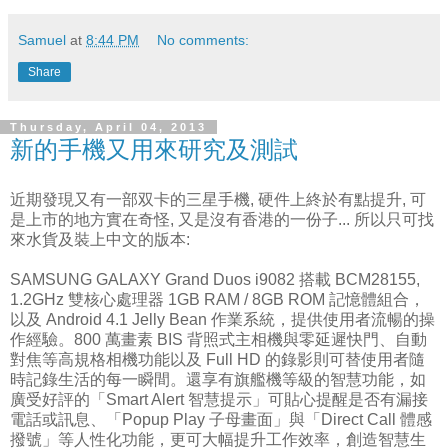
Samuel
at
8:44 PM
No comments:
Share
Thursday, April 04, 2013
新的手機又用來研究及測試
近期發現又有一部双卡的三星手機, 硬件上終於有點提升, 可
是上市的地方實在奇怪, 又是沒有香港的一份子... 所以只可找
來水貨及裝上中文的版本:
SAMSUNG GALAXY Grand Duos i9082 搭載 BCM28155,
1.2GHz 雙核心處理器 1GB RAM / 8GB ROM 記憶體組合，
以及 Android 4.1 Jelly Bean 作業系統，提供使用者流暢的操
作經驗。800 萬畫素 BIS 背照式主相機與零延遲快門、自動
對焦等高規格相機功能以及 Full HD 的錄影則可替使用者隨
時記錄生活的每一瞬間。還享有旗艦機等級的智慧功能，如
廣受好評的「Smart Alert 智慧提示」可貼心提醒是否有漏接
電話或訊息、「Popup Play 子母畫面」與「Direct Call 體感
撥號」等人性化功能，更可大幅提升工作效率，創造智慧生