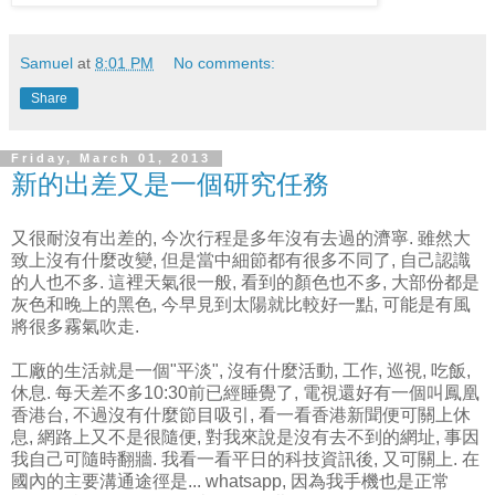
Samuel
at
8:01 PM
No comments:
Share
Friday, March 01, 2013
新的出差又是一個研究任務
又很耐沒有出差的, 今次行程是多年沒有去過的濟寧. 雖然大
致上沒有什麼改變, 但是當中細節都有很多不同了, 自己認識
的人也不多. 這裡天氣很一般, 看到的顏色也不多, 大部份都是
灰色和晚上的黑色, 今早見到太陽就比較好一點, 可能是有風
將很多霧氣吹走.
工廠的生活就是一個"平淡", 沒有什麼活動, 工作, 巡視, 吃飯,
休息. 每天差不多10:30前已經睡覺了, 電視還好有一個叫鳳凰
香港台, 不過沒有什麼節目吸引, 看一看香港新聞便可關上休
息, 網路上又不是很隨便, 對我來說是沒有去不到的網址, 事因
我自己可隨時翻牆. 我看一看平日的科技資訊後, 又可關上. 在
國內的主要溝通途徑是... whatsapp, 因為我手機也是正常