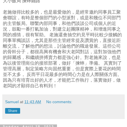
大小飯局 揀蟀鋪路
老施做得比較多的，也是最愛做的，是經常邀約同事員工聚
會聯誼，有時是整個部門的小型派對，或是和幾位不同部門
的主管飯局。聯繫內部同事，和他們談談公司或個人的近
況，鼓勵一番打氣加油，對建立起團隊精神，和增進同事之
間的感情，很有幫助。 老施還會抽空約見平時比較少接觸的
同事單獨談話，尤其是那些主管經常提及讚賞的，直接近距
離交流，了解他們的想法，討論他們的職途發展。這些公司
的骨幹分子，都很高興有機會和大老闆對話，這對加強他們
的歸屬感，和繼續拼搏賣力都是強心針。對老施來說，也是
為以後管理崗位的接班部署，做好「揀蟀」準備。 其實到了
管理高層，制定策略方向固然重要，但是實際上要花的時間
並不太多， 反而平日花最多的時間心力是在人際關係方面。
因為只有培育出好的人才，才能把工作執行，落實做好，做
老闆的才顯得自己有料到！
Samuel
at
11:43 AM
No comments:
Share
Sunday, April 28, 2013