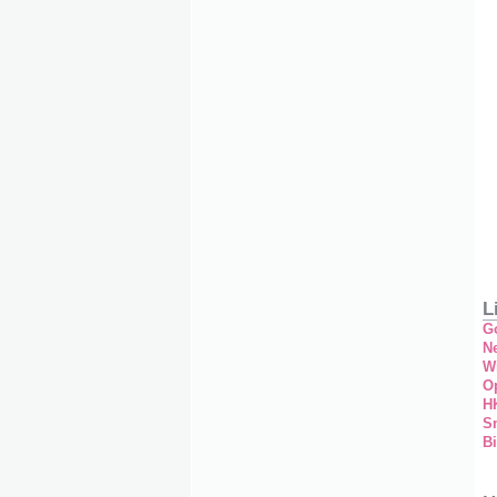
L
G
Ne
W
O
H
S
Bi