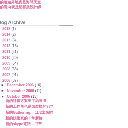
新的遠遊外地真是海闊天空
新的意向就是想審批設計師
log Archive
►
2018
(1)
►
2014
(2)
►
2013
(8)
►
2012
(16)
►
2011
(21)
►
2010
(29)
►
2009
(64)
►
2008
(88)
►
2007
(91)
▼
2006
(87)
►
December 2006
(10)
►
November 2006
(11)
▼
October 2006
(13)
新的計算方案出了結果!!!
新的工作角色是怎麼樣的???
新的Gathering... 11/2出來吧
新的技術真的非常新鮮
新的skype電話... 正!!!