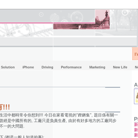
I
Solution
iPhone
Driving
Performance
Marketing
New Life
N
A
!!
活中都時常令你想到!!! 今日在家看電視的"鏗鏘集", 題目係有關一
P
曾經是中國所有的, 工廠只是負責生產, 由於有好多地方的工廠同步
不一的大問題.
 (都是一般人知道的事):