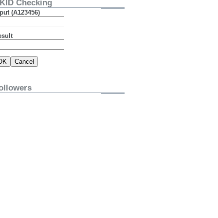
KID Checking
put (A123456)
esult
ollowers