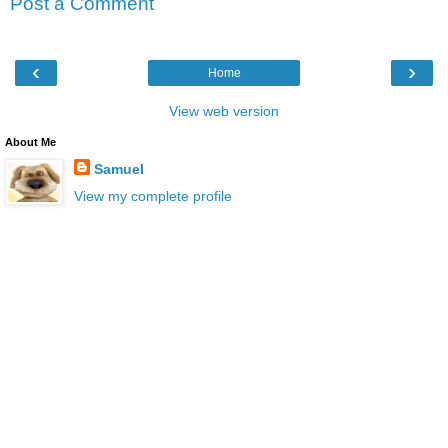
Post a Comment
‹
›
Home
View web version
About Me
Samuel
View my complete profile