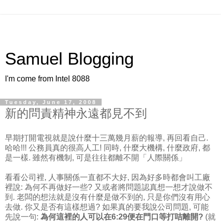
Samuel Blogging
I'm come from Intel 8088
Tuesday, June 17, 2008
新的問責精神永遠都見不到
早期打開電視就是說什麼十三萬幾月薪的報導, 再回看自己.
哈哈!!! 公務員真的很高人工! 同時, 什麼大機構, 什麼政府, 都
是一樣. 雖然有機制, 可是往往都離不開「人際關係」
看看公司裡, 人事關係一直都不大好, 因為好多時都會叫工廠
裡說: 為何不再做好一些? 又或者將問題認真想一想才說做不
到. 老闆的想法就是沒有什麼是做不到的, 只是你們沒有用心
去做. 你又是否有這樣想過? 如果真的要我說公司問題, 可能
先說一句:
為何這裡的人可以在6:29便在門口等打咭離開?
(就