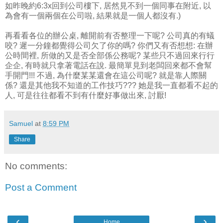
如昨晚約6:3x回到公司樓下, 居然見不到一個同事在附近, 以
為會有一個兩個在公司啦, 結果就是一個人都沒有.)
再看看各位的辦公桌, 離開前有否整理一下呢? 公司真的有蟻
咬? 遲一分鐘都覺得公司欠了你的嗎? 你們又有否想想: 在辦
公時間裡, 所做的又是否全部係公務呢? 某些只不過回來行行
企企, 有時就只拿著電話在說. 最簡單見到老闆回來都不會幫
手開門!!! 不過, 為什麼某某還會在這公司呢? 就是靠人際關
係? 還是其他我不知道的工作技巧??? 她是我一直都看不起的
人, 可是往往都看不到有什麼好事做出來, 討厭!
Samuel
at
8:59 PM
Share
No comments:
Post a Comment
‹
›
Home