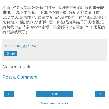
不過, 好多人都開始誤解了PDA, 事因最重要的功能係
電子記
事簿
, 千萬不要忘掉!!! 正如現今的手機, 好多人都要看什麼
LCD要大, 影相要靚, 遊戲要多, 記憶體要多... 你的電話就是用
來睇相, 打機, 聽歌?? 所以, 我一直都唔想用幾千元去換電話,
雖然我會去時常update市場. (不過我不會去買的, 除了用緊的
有問題或壞了)
Samuel
at
10:35 PM
Share
No comments:
Post a Comment
‹
›
Home
View web version