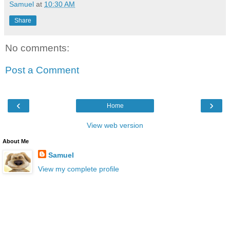
Samuel
at
10:30 AM
Share
No comments:
Post a Comment
‹
›
Home
View web version
About Me
Samuel
View my complete profile