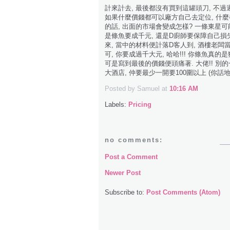
計來計去, 最後都沒有買到這罐頭刀, 不過
如果什麼價錢都可以廠方自己去定位, 什麼
的話, 出面的市場會變成怎樣? 一條東星可
是條魚要成千元, 還是D廚師要保障自己損失,
來, 當中的材料便計落D客人到, 酒樓老闆當
可, 你要成過千大元, 哈哈!!! 你條魚真
可是寫到最後的價錢便頭痛著. 大佬!! 別的一圍婚
大酒店, 仲要最少一開要100圍以上 (你
Posted by Samuel
at
10:16 AM
Labels:
Pricing
no comments:
Post a Comment
Newer Post
Subscribe to:
Post Comments (Atom)