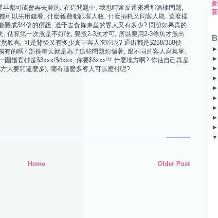
遲早都可能會再去買的. 在這問題中, 我也時常反過來看那酒樓問題,
都可以先用錢看, 什麼雜費都跟客人收, 什麼損耗又同客人取. 這麼樣
能要成3/4倍的價錢, 過千去食條東星的客人又有多少? 問題如果真的
 估算第一次煮是不好吃, 要煮2-3次才可, 所以要用2-3條魚才煮出
B
然歡喜, 可是背後又有多少真正客人來吃呢? 通街都是$288/388便
的是獨有的嗎? 部長每天就是為了這些問題煩惱著, 跟不同的客人寫菜單,
宴都是$3xxx/$4xxx, 你要$6xxx!!! 什麼地方啊? 你估自己真是
話地方大要開這麼多), 哪有這麼多客人可以應付呢?
Home
Older Post