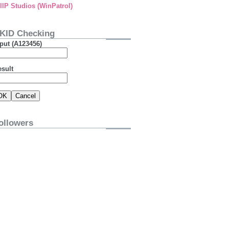
llP Studios (WinPatrol)
KID Checking
put (A123456)
esult
ollowers