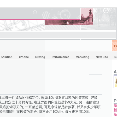
I
Solution
iPhone
Driving
Performance
Marketing
New Life
N
A
計算出每一件貨品的價格定位. 就如上次朋友買回來的床笠套裝, 好吸
P
市場上的定位十分的奇怪, 在這方面的床笠就是$99大元, 另一邊的罐頭
是好想買這把罐頭刀的, 一直都想買, 可是永遠都是計數著, 我又有多少罐頭
元開罐!!! 而床笠的那邊, 都不止用10次啦, 每次也不用10元.