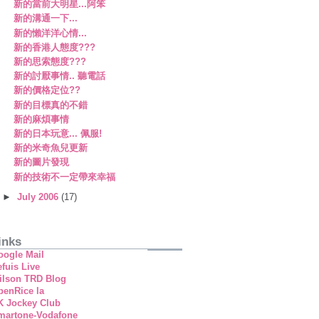
新的當前大明星...阿笨
新的溝通一下...
新的懶洋洋心情...
新的香港人態度???
新的思索態度???
新的討厭事情.. 聽電話
新的價格定位??
新的目標真的不錯
新的麻煩事情
新的日本玩意... 佩服!
新的米奇魚兒更新
新的圖片發現
新的技術不一定帶來幸福
►
July 2006
(17)
inks
oogle Mail
fuis Live
ilson TRD Blog
penRice la
K Jockey Club
martone-Vodafone