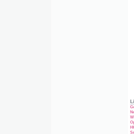
L
G
Ne
W
O
H
S