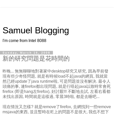
Samuel Blogging
I'm come from Intel 8088
Sunday, March 16, 2008
新的研究問題是花時間的
昨晚... 無無聊聊地對著家中desktop研究又研究, 因為早前發
現有些少奇怪問題, 就是有時候load不起java的網頁, 我就當
然已經update了java runtime啦, 可是問題並沒有解決. 最令人
頭痛的事, 連firefox都出現問題, 就是行唔起java以致時常會死
firefox (即是hang左firefox), 好討厭!!! 不斷地去試, 左看右看都
未找出原因, 時間就是這樣過, 零晨3時啦, 都是去睡吧...
現在情況又怎樣? 就是remove了firefox, 去網找到一些remove
msjava的東西, 並且暫時在IE上的問題不是很大, 我也不想下