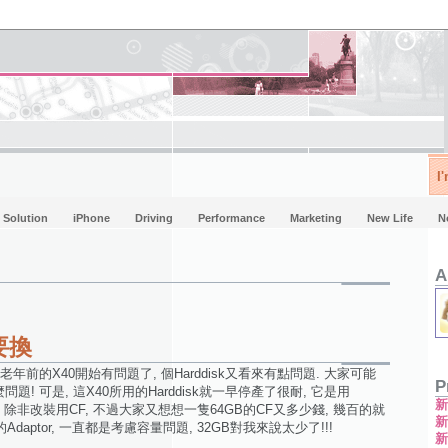
I
Solution
iPhone
Driving
Performance
Marketing
New Life
N
A
要換
我老年前的X40開始有問題了, 個Harddisk又看來有點問題. 大家可能
P
麼問題! 可是, 這X40所用的Harddisk就一早停產了很耐, 它是用
到代替品. 除非改裝用CF, 不過大家又想想一隻64GB的CF又多少錢, 幾百的就
Adaptor, 一直都是考慮容量問題, 32GB對我來說太少了!!!