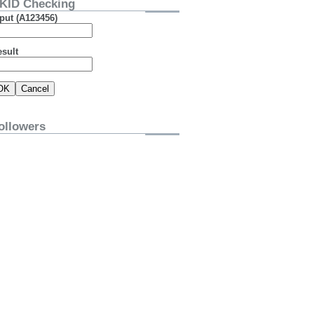
KID Checking
put (A123456)
esult
ollowers