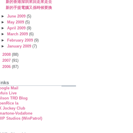
新的香港深圳來回走來走去
新的手提電腦又係時候要換
►
June 2009
(5)
►
May 2009
(5)
►
April 2009
(9)
►
March 2009
(6)
►
February 2009
(9)
►
January 2009
(7)
►
2008
(88)
►
2007
(91)
►
2006
(87)
inks
oogle Mail
fuis Live
ilson TRD Blog
penRice la
K Jockey Club
martone-Vodafone
llP Studios (WinPatrol)