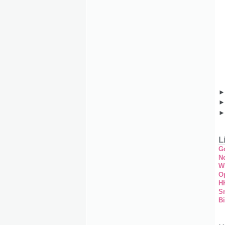
L
G
Ne
W
O
H
S
Bi